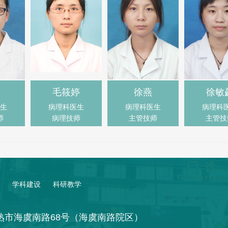
毛筱婷
徐燕
徐敏
生
病理科医生
病理科医生
病理科
师
病理技师
主管技师
主管技
学科建设
科研教学
熟市海虞南路68号（海虞南路院区）