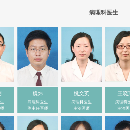
病理科医生
明
魏炜
姚文英
王晓
生
病理科医生
病理科医生
病理科
师
副主任医师
主治医师
主治医