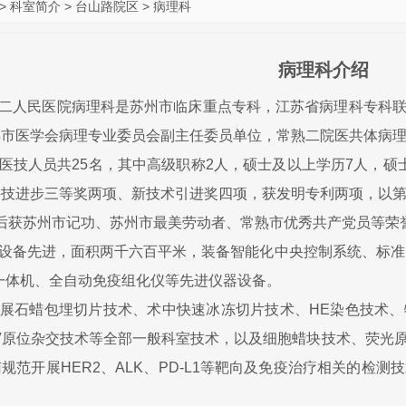
>
科室简介
>
台山路院区
>
病理科
病理科介绍
人民医院病理科是苏州市临床重点专科，江苏省病理科专科联
熟市医学会病理专业委员会副主任委员单位，常熟二院医共体病
技人员共25名，其中高级职称2人，硕士及以上学历7人，硕
技进步三等奖两项、新技术引进奖四项，获发明专利两项，以第
。先后获苏州市记功、苏州市最美劳动者、常熟市优秀共产党员等荣
备先进，面积两千六百平米，装备智能化中央控制系统、标准P
一体机、全自动免疫组化仪等先进仪器设备。
石蜡包埋切片技术、术中快速冰冻切片技术、HE染色技术、
V原位杂交技术等全部一般科室技术，以及细胞蜡块技术、荧光
规范开展HER2、ALK、PD-L1等靶向及免疫治疗相关的检