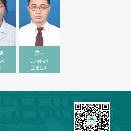
勰
曹宇
医生
病理科医生
师
主管技师