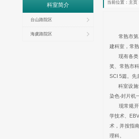
当前位置：
主页
科室简介
台山路院区
海虞路院区
常熟市第二
建科室，常
现有各类医
奖、常熟市科
SCI 5篇
科室设施设
染色-封片机
现常规开展
学技术、EB
术，并按指南
理科。