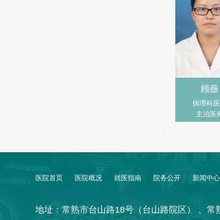
顾薇
病理科医
主治医
医院首页
医院概况
就医指南
院务公开
新闻中心
地址：常熟市台山路18号（台山路院区） 、常